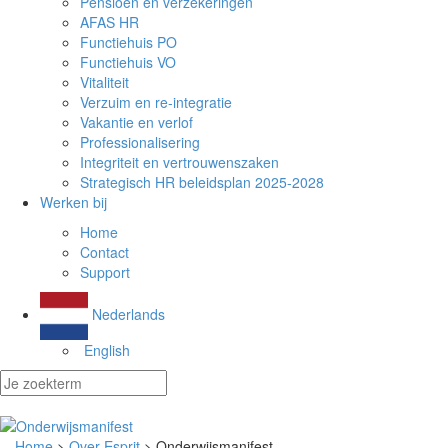
Pensioen en verzekeringen
AFAS HR
Functiehuis PO
Functiehuis VO
Vitaliteit
Verzuim en re-integratie
Vakantie en verlof
Professionalisering
Integriteit en vertrouwenszaken
Strategisch HR beleidsplan 2025-2028
Werken bij
Home
Contact
Support
Nederlands
English
Home
>
Over Esprit
> Onderwijsmanifest