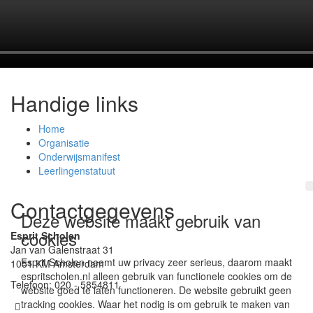
Handige links
Home
Organisatie
Onderwijsmanifest
Leerlingenstatuut
Contactgegevens
Deze website maakt gebruik van
cookies
Esprit Scholen
Jan van Galenstraat 31
Esprit Scholen neemt uw privacy zeer serieus, daarom maakt
1051 KM Amsterdam
espritscholen.nl alleen gebruik van functionele cookies om de
Telefoon: 020 - 5854811
website goed te laten functioneren. De website gebruikt geen
tracking cookies. Waar het nodig is om gebruik te maken van