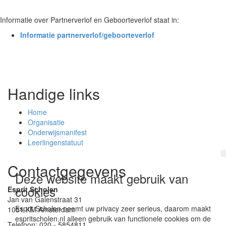
Informatie over Partnerverlof en Geboorteverlof staat in:
Informatie partnerverlof/geboorteverlof
Handige links
Home
Organisatie
Onderwijsmanifest
Leerlingenstatuut
Contactgegevens
Deze website maakt gebruik van
cookies
Esprit Scholen
Jan van Galenstraat 31
Esprit Scholen neemt uw privacy zeer serieus, daarom maakt
1051 KM Amsterdam
espritscholen.nl alleen gebruik van functionele cookies om de
Telefoon: 020 - 5854811