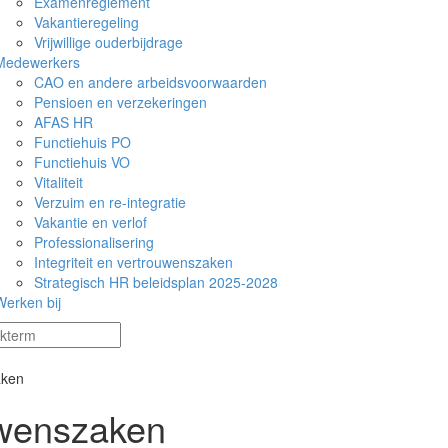
Examenreglement
Vakantieregeling
Vrijwillige ouderbijdrage
Medewerkers
CAO en andere arbeidsvoorwaarden
Pensioen en verzekeringen
AFAS HR
Functiehuis PO
Functiehuis VO
Vitaliteit
Verzuim en re-integratie
Vakantie en verlof
Professionalisering
Integriteit en vertrouwenszaken
Strategisch HR beleidsplan 2025-2028
Werken bij
aken
ouwenszaken