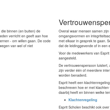
Vertrouwenspe
n die binnen (en buiten) de
Overal waar mensen samen zijn
den verricht en geeft aan hoe
omgangsvormen en integriteitssc
xternen - om willen gaan. De code
met elkaar in gesprek te gaan. S
fwegen van wel of niet
dat de leidinggevende of in een
Voor de medewerkers van Esprit
aangesteld.
De vertrouwenspersoon luistert, 
zijn verder één of meerdere int
worden benaderd.
Esprit heeft een klachtenregeling 
beschreven hoe er met klachten 
daarbij heeft en binnen welke te
Klachtenregeling
Esprit Scholen beschikt ook ove