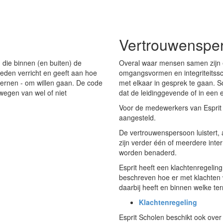
Vertrouwenspe
n die binnen (en buiten) de
Overal waar mensen samen zijn
den verricht en geeft aan hoe
omgangsvormen en integriteitssc
xternen - om willen gaan. De code
met elkaar in gesprek te gaan. S
fwegen van wel of niet
dat de leidinggevende of in een
Voor de medewerkers van Esprit
aangesteld.
De vertrouwenspersoon luistert, 
zijn verder één of meerdere int
worden benaderd.
Esprit heeft een klachtenregeling 
beschreven hoe er met klachten 
daarbij heeft en binnen welke te
Klachtenregeling
Esprit Scholen beschikt ook ove