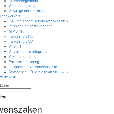
Examenreglement
Vakantieregeling
Vrijwillige ouderbijdrage
Medewerkers
CAO en andere arbeidsvoorwaarden
Pensioen en verzekeringen
AFAS HR
Functiehuis PO
Functiehuis VO
Vitaliteit
Verzuim en re-integratie
Vakantie en verlof
Professionalisering
Integriteit en vertrouwenszaken
Strategisch HR beleidsplan 2025-2028
Werken bij
aken
ouwenszaken