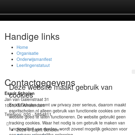
Handige links
Home
Organisatie
Onderwijsmanifest
Leerlingenstatuut
Contactgegevens
Deze website maakt gebruik van
cookies
Esprit Scholen
Jan van Galenstraat 31
Esprit Scholen neemt uw privacy zeer serieus, daarom maakt
1051 KM Amsterdam
espritscholen.nl alleen gebruik van functionele cookies om de
Telefoon: 020 - 5854811
website goed te laten functioneren. De website gebruikt geen
tracking cookies. Waar het nodig is om gebruik te maken van
functionaliteit van derden, wordt zoveel mogelijk gekozen voor
2026 © Esprit Scholen
een privacy vriendelijke oplossing.