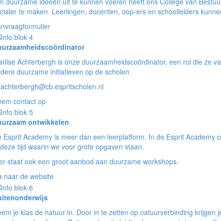
 duurzame ideeën uit te kunnen voeren heeft ons College van Bestuur 
cialer te maken. Leerlingen, docenten, oop-ers en schoolleiders kun
nvraagformulier
uurzaamheidscoördinator
rlise Achterbergh is onze duurzaamheidscoördinator, een rol die ze va
dere duurzame initiatieven op de scholen.
achterbergh@cb.espritscholen.nl
em contact op
uurzaam ontwikkelen
 Esprit Academy is meer dan een leerplatform. In de Esprit Academy o
 deze tijd waarin we voor grote opgaven staan.
er staat ook een groot aanbod aan duurzame workshops.
 naar de website
itenonderwijs
em je klas de natuur in. Door in te zetten op natuurverbinding krijgen je