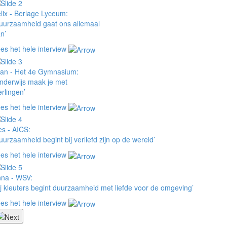
lix - Berlage Lyceum:
uurzaamheid gaat ons allemaal
n’
es het hele interview
an - Het 4e Gymnasium:
nderwijs maak je met
erlingen’
es het hele interview
es - AICS:
uurzaamheid begint bij verliefd zijn op de wereld’
es het hele interview
na - WSV:
ij kleuters begint duurzaamheid met liefde voor de omgeving’
es het hele interview