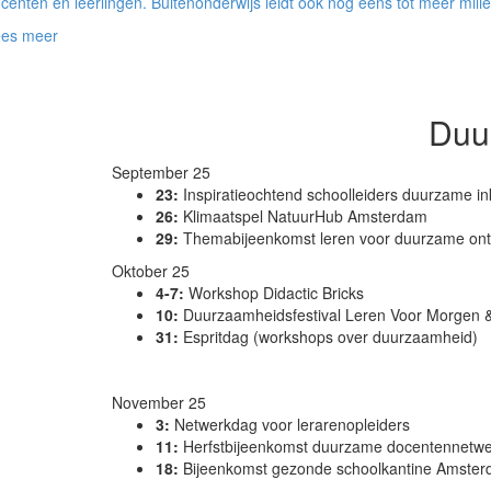
centen en leerlingen. Buitenonderwijs leidt ook nog eens tot meer mili
ees meer
Duu
September 25
23:
Inspiratieochtend schoolleiders duurzame i
26:
Klimaatspel NatuurHub Amsterdam
29:
Themabijeenkomst leren voor duurzame ont
Oktober 25
4-7:
Workshop Didactic Bricks
10:
D
uurzaamheidsfestival Leren Voor Morgen 
31:
Espritdag (workshops over duurzaamheid)
November 25
3:
Netwerkdag voor lerarenopleiders
11:
Herfstbijeenkomst duurzame docentennetwe
18:
Bijeenkomst gezonde schoolkantine Amste