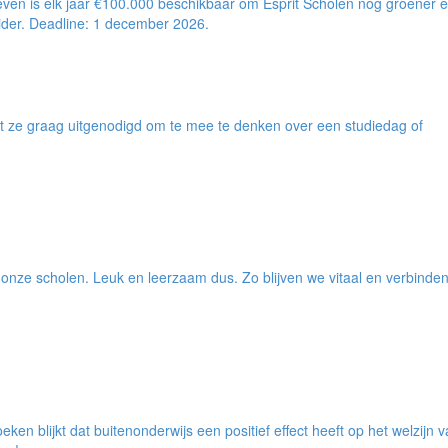
even is elk jaar €100.000 beschikbaar om Esprit Scholen nog groener 
ider. Deadline: 1 december 2026.
rdt ze graag uitgenodigd om te mee te denken over een studiedag of
onze scholen. Leuk en leerzaam dus. Zo blijven we vitaal en verbinde
eken blijkt dat buitenonderwijs een positief effect heeft op het welzijn 