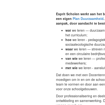
Esprit Scholen werkt aan het
een eigen
Plan Duurzaamheid
aanpak, door aandacht te bes
wat
we leren — duurzaamhei
het curriculum;
hoe
we leren - pedagogiek
sociaalecologische duurz
waar
we leren — streven 
en een circulaire bedrijfsv
van wie
we leren — profes
medewerkers;
met wie
we leren - aanslu
Dat doen we met een Docentenne
moedigen om in en om de school 
team te vormen en door aan een
voor onze schoolgebouwen.
Door professionalisering en dee
ontwikkeling en samenwerking. Da