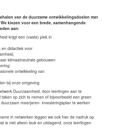
 behalen van de duurzame ontwikkelingsdoelen met
. We kiezen voor een brede, samenhangende
teden aan:
d krijgt een (vaste) plek in
 en didactiek voor
aamheid;
naar klimaatneutrale gebouwen
oering;
sionele ontwikkeling van
iten bij onze omgeving
twerk Duurzaamheid, door leerlingen aan te
taken op zich te nemen of bijvoorbeeld een green
 duurzaam meerjaren- investeringsplan te werken
lname in netwerken leggen we ook hier de nadruk op
t is niet alleen leuk en uitdagend, onze leerlingen