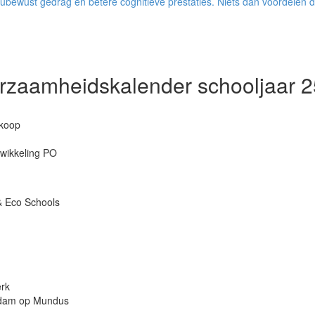
eubewust gedrag en betere cognitieve prestaties. Niets dan voordelen d
rzaamheidskalender schooljaar 2
nkoop
wikkeling PO
& Eco Schools
rk
rdam op Mundus